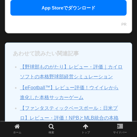
App Storeでダウンロード
PR
あわせて読みたい関連記事
【野球部ものがたり】レビュー・評価｜カイロ
ソフトの本格野球部経営シミュレーション
【eFootball™】レビュー評価！ウイイレから
進化した本格サッカーゲーム
【ファンタスティックベースボール：日米プ
ロ】レビュー・評価！NPBとMLB統合の本格
野球ゲーム
ホーム
検索
トップ
サイドバー