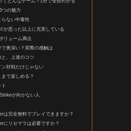
ne Soccerってどんなゲーム？1分で全部わかる
3つの魅力
まらない中毒性
イズが思った以上に充実している
とボリューム満点
けで奥深い？実際の感触は
敗と、上達のコツ
イン対戦だけじゃない
こまで楽しめる？
ット
 Strikeが向かない人
line Soccerは完全無料でプレイできますか？
ine Soccerにリセマラは必要ですか？