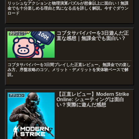
リッシュなアクションと物理演算パズルが想像以上に面白い！無課
金でも十分楽しめる理由と気になる点を詳しく解説。今すぐダウン
ロード
コブタサバイバーを3日遊んだ正
アクション
直な感想｜無課金でも面白い？
コブタサバイバーを3日間プレイした正直レビュー。無課金での楽し
み方、序盤攻略のコツ、メリット・デメリットを実体験ベースで解
説。
【正直レビュー】Modern Strike
アクション
Online: シューティングは面白
い？実際に遊んだ感想