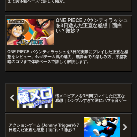
まで実体験ベースで詳しく紹介。
ONE PIECE バウンティラッシュ
アクション
を3日遊んだ正直な感想｜面白
い？微妙？
ONE PIECE バウンティラッシュを3日間実際にプレイした正直な感
想をレビュー。4vs4チーム戦の魅力、無課金での楽しみ方、序盤攻
略のコツまで体験ベースで詳しく解説します。
懐メロピアノを3日間プレイした正直な
感想｜シンプルすぎて逆にハマる音ゲー
アクションゲーム (Johnny Trigger)を7
日遊んだ正直な感想｜面白い？微妙？