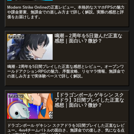
Modern Strike Onlineの正直レビュー。本格的なスマホFPSの魅力
や課金要素、無課金での楽しみ方まで詳しく解説。実際の感想と評
価をお届けします。
鳴潮 – 2周年を5日遊んだ正直な
アクション
感想｜面白い？微妙？
鳴潮 - 2周年を5日間プレイした正直な感想とレビュー。オープンワ
ールドアクションRPGの魅力、序盤攻略、リセマラ情報、無課金で
の楽しみ方まで実体験ベースで詳しく解説。
【ドラゴンボール ゲキシン スク
アクション
アドラ】3日間プレイした正直な
感想｜面白い？微妙？
ドラゴンボール ゲキシン スクアドラを3日間プレイした正直なレビ
ュー。4vs4チームバトルの面白さ、無課金での楽しさ、気になる点