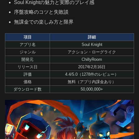
Soul Knightの魅力と実際のプレイ感
序盤攻略のコツと失敗談
無課金での楽しみ方と限界
項目
詳細
アプリ名
Soul Knight
ジャンル
アクション・ローグライク
開発元
ChillyRoom
リリース日
2017年2月16日
評価
4.4/5.0（1278件のレビュー）
価格
無料（アプリ内課金あり）
ダウンロード数
50,000,000+