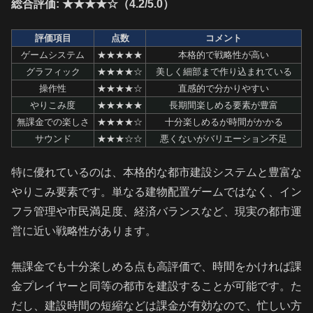
総合評価: ★★★★☆（4.2/5.0）
評価項目
点数
コメント
ゲームシステム
★★★★★
本格的で戦略性が高い
グラフィック
★★★★☆
美しく細部まで作り込まれている
操作性
★★★★☆
直感的で分かりやすい
やりこみ度
★★★★★
長期間楽しめる要素が豊富
無課金での楽しさ
★★★★☆
十分楽しめるが時間がかかる
サウンド
★★★☆☆
悪くないがバリエーション不足
特に優れているのは、本格的な都市建設システムと豊富な
やりこみ要素です。単なる建物配置ゲームではなく、イン
フラ管理や市民満足度、経済バランスなど、現実の都市運
営に近い戦略性があります。
無課金でも十分楽しめる点も高評価で、時間をかければ課
金プレイヤーと同等の都市を建設することが可能です。た
だし、建設時間の短縮などは課金が有効なので、忙しい方