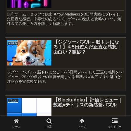
矢印ゲーム：タップで脱出 Arrow Madnessを3日間実際にプレイし
た正直な感想。中毒性のあるパズルゲームの魅力と攻略のコツ、無
課金での楽しみ方を詳しく解説します。
【ジグソーパズル – 脳トレにな
パズル
る！】を5日遊んだ正直な感想｜
面白い？微妙？
ジグソーパズル - 脳トレになる！を5日間プレイした正直な感想をレ
ビュー。20,000点以上の画像が楽しめる無料パズルアプリの魅力と
注意点を実体験で解説。
【Blockudoku】評価レビュー｜
パズル
数独×テトリスの新感覚パズル
ホーム
検索
トップ
サイドバー