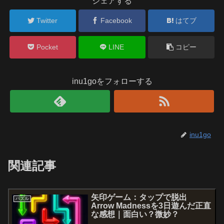
シェアする
Twitter
Facebook
はてブ
Pocket
LINE
コピー
inu1goをフォローする
inu1go
関連記事
矢印ゲーム：タップで脱出
パズル
Arrow Madnessを3日遊んだ正直
な感想｜面白い？微妙？