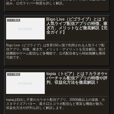
組み、公式ライバー制度を詳しく解説。
Bigo Live（ビゴライブ）とは？
ライブ配信
人気ライブ配信アプリの特徴、稼
ぎ方、メリットなど徹底解説【完
全ガイド】
Bigo Live（ビゴライブ）は世界150ヶ国で利用される人気ライブ配
信アプリ。特徴、稼ぎ方、メリット・デメリットを完全解説。投げ
銭機能やゲーム配信など多機能で、公式配信者なら時給報酬も獲得
可能です。
topia（トピア）とは？カラオケ×
ライブ配信
バーチャル配信アプリの特徴や評
判、収益化方法を徹底解説！
topiaは顔出し不要のカラオケ配信アプリ。20000曲以上の楽曲、カ
スタマイズアバター、最大12人コラボ配信など豊富な機能が魅力。
収益化方法や評判も詳しく解説します。