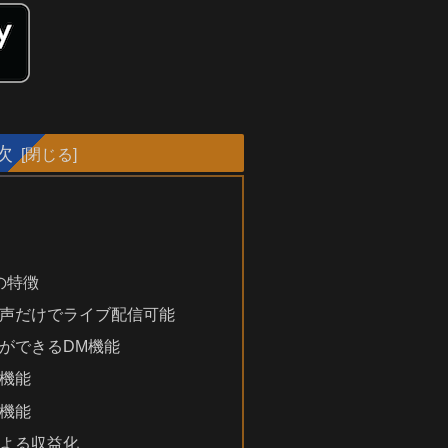
次
徴
の特徴
要で声だけでライブ配信可能
ットができるDM機能
ィ機能
声機能
能による収益化